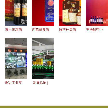
路
暂停键
快乐
沃土果蔬酒
西藏藏泉酒
陕西杜康酒
王浩解密中
业加盟全面
业 雪域高
业集团 传
粮酒业改革
解析 费
原上的美酒
承千年酒
从“子公司
用、联系方
传奇
脉，淬炼时
争利”到“综
式与项目评
代佳酿
合性酒
价
企”的破局
之路
5G+工业互
发展临沧 |
联网媒体行
云县:全力
| 劲牌 “智
发展高原特
能酿造”助
色农业 酒