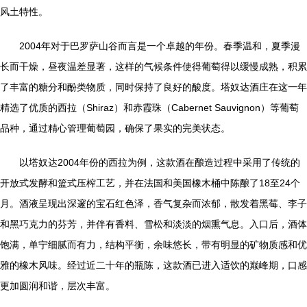
风土特性。
2004年对于巴罗萨山谷而言是一个卓越的年份。春季温和，夏季漫
长而干燥，昼夜温差显著，这样的气候条件使得葡萄得以缓慢成熟，积累
了丰富的糖分和酚类物质，同时保持了良好的酸度。塔奴达酒庄在这一年
精选了优质的西拉（Shiraz）和赤霞珠（Cabernet Sauvignon）等葡萄
品种，通过精心管理葡萄园，确保了果实的完美状态。
以塔奴达2004年份的西拉为例，这款酒在酿造过程中采用了传统的
开放式发酵和篮式压榨工艺，并在法国和美国橡木桶中陈酿了18至24个
月。酒液呈现出深邃的宝石红色泽，香气复杂而浓郁，散发着黑莓、李子
和黑巧克力的芬芳，并伴有香料、雪松和淡淡的烟熏气息。入口后，酒体
饱满，单宁细腻而有力，结构平衡，余味悠长，带有明显的矿物质感和优
雅的橡木风味。经过近二十年的瓶陈，这款酒已进入适饮的巅峰期，口感
更加圆润和谐，层次丰富。