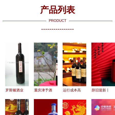
产品列表
PRODUCT
----------------
罗斯顿酒业
重庆津予酒
运行成本高
辞旧迎新丨
探索品质与
业 传承匠
企，张裕先
贵州五星酒
加盟价值的
心，引领桑
锋酒业专卖
业集团祝全
多维体验
葚酒典范之
店扩展按下
国客户元旦