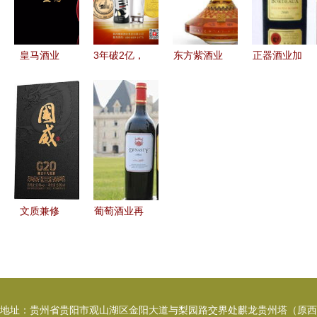
皇马酒业
3年破2亿，
东方紫酒业
正器酒业加
跨界融合下
跑出凤香加
传承千年紫
盟 投资成
的品质佳酿
速度 柳林
酒文化，谱
本与连锁创
之旅
酒业做对了
写美酒新篇
业机遇揭密
什么？
文质兼修
葡萄酒业再
国威酒业奏
添生力军
响下半年强
王朝梅鹿辄
势发展进行
惊艳登场酒
曲
博会
地址：贵州省贵阳市观山湖区金阳大道与梨园路交界处麒龙贵州塔（原西