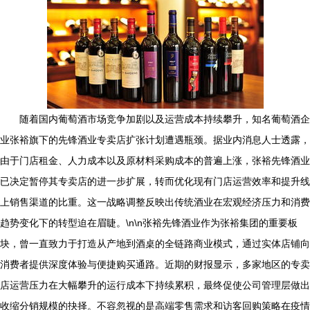
随着国内葡萄酒市场竞争加剧以及运营成本持续攀升，知名葡萄酒企
业张裕旗下的先锋酒业专卖店扩张计划遭遇瓶颈。据业内消息人士透露，
由于门店租金、人力成本以及原材料采购成本的普遍上涨，张裕先锋酒业
已决定暂停其专卖店的进一步扩展，转而优化现有门店运营效率和提升线
上销售渠道的比重。这一战略调整反映出传统酒业在宏观经济压力和消费
趋势变化下的转型迫在眉睫。\n\n张裕先锋酒业作为张裕集团的重要板
块，曾一直致力于打造从产地到酒桌的全链路商业模式，通过实体店铺向
消费者提供深度体验与便捷购买通路。近期的财报显示，多家地区的专卖
店运营压力在大幅攀升的运行成本下持续累积，最终促使公司管理层做出
收缩分销规模的抉择。不容忽视的是高端零售需求和访客回购策略在疫情