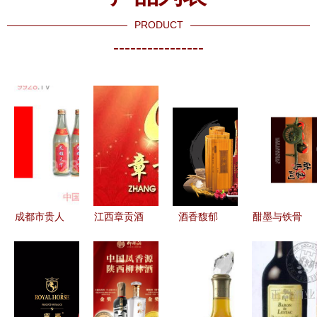
PRODUCT
----------------
成都市贵人
江西章贡酒
酒香馥郁
酣墨与铁骨
酒业产品列
业 百年匠
2025年酒
欣马酒业的
表 品质与
心铸就赣南
业最新热点
南北瓶语
工艺的全景
酒文化瑰宝
与市场趋势
呈现
解析