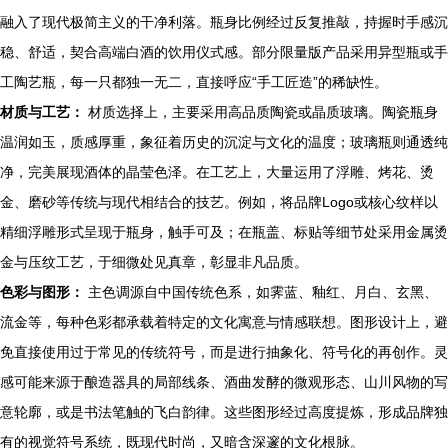
融入了现代极简主义的干净利落。瓶身比例经过反复推敲，持握时手感沉
稳、舒适，契合高端白酒的饮用仪式感。部分限量版产品采用异型瓶或手
工陶艺瓶，每一只都独一无二，直接呼应“手工匠造”的稀缺性。
材质与工艺：
材质选择上，主要采用高品质陶瓷或晶质玻璃。陶瓷瓶身
温润如玉，质感厚重，象征着历史的沉淀与文化的温度；玻璃瓶则通透纯
净，完美展现酒体的晶莹色泽。在工艺上，大量运用了浮雕、烤花、烫
金、磨砂等传统与现代相结合的技艺。例如，将品牌Logo或核心纹样以
精细浮雕形式呈现于瓶身，触手可及；在瓶盖、标贴等细节处采用金属烫
金与压纹工艺，于细微处见真章，彰显非凡品质。
色彩与图形：
主色调源自中国传统色系，如霁蓝、釉红、月白、玄黑、
流金等，每种色彩都承载着特定的文化寓意与情感联想。图形设计上，避
免直接使用过于常见的传统符号，而是进行抽象化、符号化的再创作。灵
感可能来源于酿造器具的局部线条、酒曲发酵的微观形态、山川风物的写
意轮廓，或是书法笔触的飞白韵律。这些图形经过高度提炼，形成品牌独
有的视觉符号系统，既现代时尚，又暗含深邃的文化根脉。