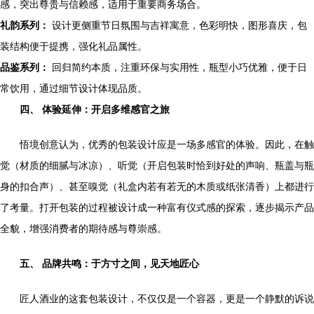
感，突出尊贵与信赖感，适用于重要商务场合。
礼韵系列：
设计更侧重节日氛围与吉祥寓意，色彩明快，图形喜庆，包
装结构便于提携，强化礼品属性。
品鉴系列：
回归简约本质，注重环保与实用性，瓶型小巧优雅，便于日
常饮用，通过细节设计体现品质。
四、 体验延伸：开启多维感官之旅
悟境创意认为，优秀的包装设计应是一场多感官的体验。因此，在触
觉（材质的细腻与冰凉）、听觉（开启包装时恰到好处的声响、瓶盖与瓶
身的扣合声）、甚至嗅觉（礼盒内若有若无的木质或纸张清香）上都进行
了考量。打开包装的过程被设计成一种富有仪式感的探索，逐步揭示产品
全貌，增强消费者的期待感与尊崇感。
五、 品牌共鸣：于方寸之间，见天地匠心
匠人酒业的这套包装设计，不仅仅是一个容器，更是一个静默的诉说