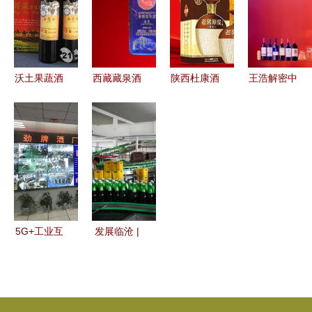
路
暂停键
快乐
沃土果蔬酒
西藏藏泉酒
陕西杜康酒
王浩解密中
业加盟全面
业 雪域高
业集团 传
粮酒业改革
解析 费
原上的美酒
承千年酒
从“子公司
用、联系方
传奇
脉，淬炼时
争利”到“综
式与项目评
代佳酿
合性酒
价
企”的破局
之路
5G+工业互
发展临沧 |
联网媒体行
云县:全力
| 劲牌 “智
发展高原特
能酿造”助
色农业 酒