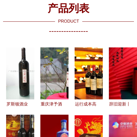
产品列表
PRODUCT
----------------
罗斯顿酒业
重庆津予酒
运行成本高
辞旧迎新丨
探索品质与
业 传承匠
企，张裕先
贵州五星酒
加盟价值的
心，引领桑
锋酒业专卖
业集团祝全
多维体验
葚酒典范之
店扩展按下
国客户元旦