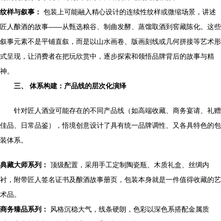
纹样与叙事：
包装上可能融入精心设计的连续性纹样或微缩场景，讲述
匠人酿酒的故事——从甄选粮谷、制曲发酵、蒸馏取酒到窖藏陈化。这些
叙事元素不是平铺直叙，而是以山水画卷、版画刻线或几何拼接等艺术形
式呈现，让消费者在把玩欣赏中，逐步探索和领悟品牌背后的故事与精
神。
三、 体系构建：产品线的层次化演绎
针对匠人酒业可能存在的不同产品线（如高端收藏、商务宴请、礼赠
佳品、日常品鉴），悟境创意设计了具有统一品牌调性、又各具特色的包
装体系。
典藏大师系列：
顶级配置，采用手工定制陶瓷瓶、木质礼盒、丝绸内
衬，附带匠人签名证书及酿酒故事册页，包装本身就是一件值得收藏的艺
术品。
商务臻品系列：
风格沉稳大气，线条硬朗，色彩以深色系搭配金属质