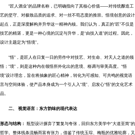
“匠人酒业”的品牌名称，已明确指向了其核心价值——对传统酿造工
艺的坚守、对极致品质的追求、对一丝不苟态度的推崇。悟境创意的设计
起点，正是深度解构并升华这一精神内核。我们认为，真正的“匠”不仅是
技艺的精湛，更是一种心境的沉淀与升华，是“由技入道”的过程。因此，
设计主题定为“悟境”。
“悟”，是匠人在日复一日的劳作中对技艺、对生命、对天人之道的领
悟；“境”，则是这种内在领悟所外化出的意境、格调与审美高度。“悟
境”设计理念，旨在将抽象的匠心精神，转化为可感知、可共鸣的视觉语
言与空间体验，使产品本身成为一个引人入“境”、启发心“悟”的文化艺术
品。
二、 视觉语言：东方韵味的现代表达
形态与结构：
瓶型设计摒弃了繁复与夸张，回归东方美学中“大道至简”的
哲学。整体线条流畅而富有张力，借鉴了传统玉琮、梅瓶的优雅轮廓，又