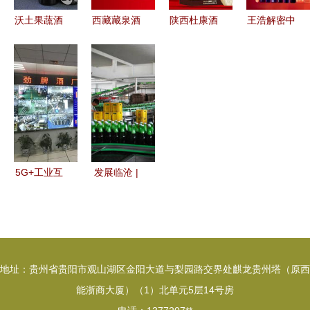
沃土果蔬酒
西藏藏泉酒
陕西杜康酒
王浩解密中
业加盟全面
业 雪域高
业集团 传
粮酒业改革
解析 费
原上的美酒
承千年酒
从“子公司
用、联系方
传奇
脉，淬炼时
争利”到“综
式与项目评
代佳酿
合性酒
价
企”的破局
之路
5G+工业互
发展临沧 |
联网媒体行
云县:全力
| 劲牌 “智
发展高原特
能酿造”助
色农业 酒
力生产车间
业
地址：贵州省贵阳市观山湖区金阳大道与梨园路交界处麒龙贵州塔（原西
无人化 酒
能浙商大厦）（1）北单元5层14号房
业步入智能