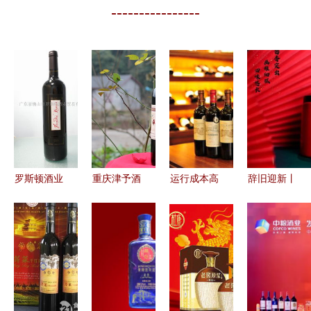
----------------
罗斯顿酒业
重庆津予酒
运行成本高
辞旧迎新丨
探索品质与
业 传承匠
企，张裕先
贵州五星酒
加盟价值的
心，引领桑
锋酒业专卖
业集团祝全
多维体验
葚酒典范之
店扩展按下
国客户元旦
路
暂停键
快乐